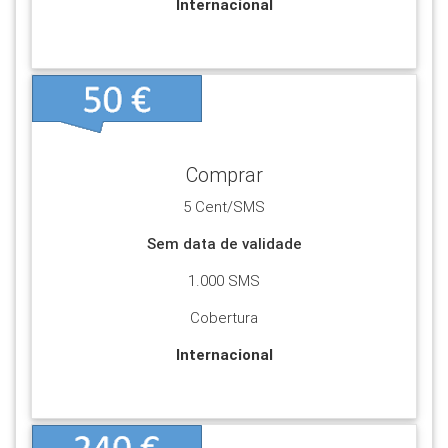
Internacional
Ver +
Para realizar pagamentos ou enviar SMS é
necessário ter uma conta no Portal.
A inscrição não obriga a qualquer pagamento.
Comprar
Selecione o botão Ver+
5 Cent/SMS
VER +
Sem data de validade
1.000 SMS
Cobertura
Internacional
Ver +