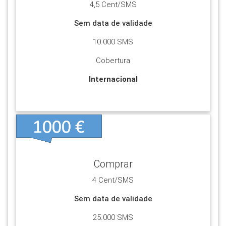
4,5 Cent/SMS
VER +
Sem data de validade
10.000 SMS
Cobertura
Internacional
Ver +
Para realizar pagamentos ou enviar SMS é
necessário ter uma conta no Portal.
A inscrição não obriga a qualquer pagamento.
Comprar
Selecione o botão Ver+
4 Cent/SMS
VER +
Sem data de validade
25.000 SMS