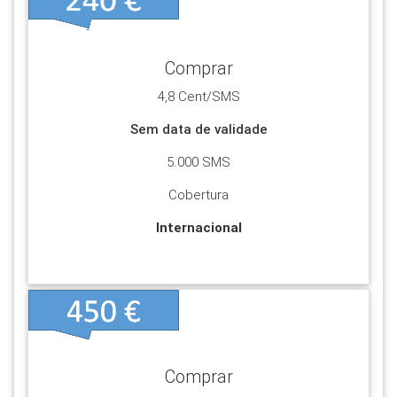
Para realizar pagamentos ou enviar SMS é
necessário ter uma conta no Portal.
A inscrição não obriga a qualquer pagamento.
Comprar
Selecione o botão Ver+
4,8 Cent/SMS
VER +
Sem data de validade
5.000 SMS
Cobertura
Internacional
Ver +
Para realizar pagamentos ou enviar SMS é
necessário ter uma conta no Portal.
A inscrição não obriga a qualquer pagamento.
Comprar
Selecione o botão Ver+