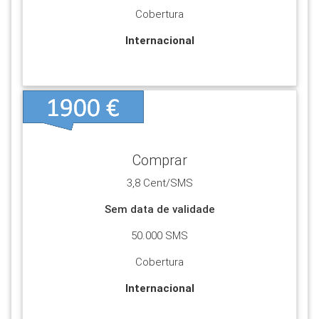
Cobertura
Internacional
Ver +
Para realizar pagamentos ou enviar SMS é
necessário ter uma conta no Portal.
A inscrição não obriga a qualquer pagamento.
Comprar
Selecione o botão Ver+
3,8 Cent/SMS
VER +
Sem data de validade
50.000 SMS
Cobertura
Internacional
Ver +