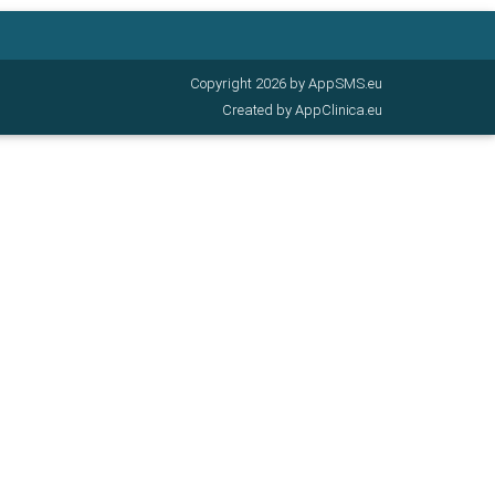
Copyright 2026 by AppSMS.eu
Created by AppClinica.eu