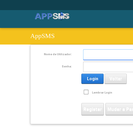
AppSMS
Nome de Utilizador:
Senha:
Login
Voltar
Lembrar Login
Registar
Mudar a Pa