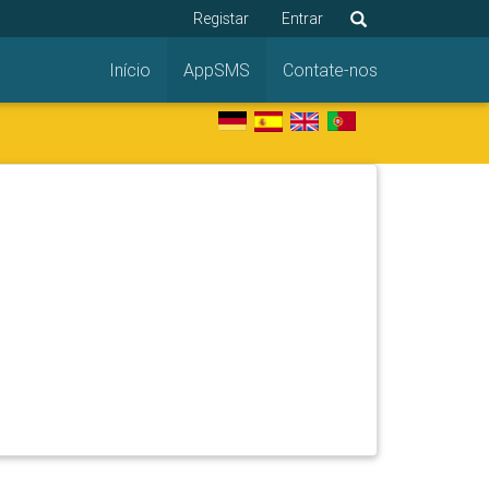
Registar
Entrar
Início
AppSMS
Contate-nos