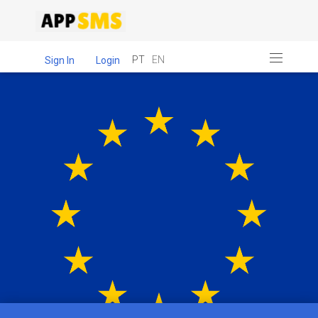
PT
EN
Sign In
Login