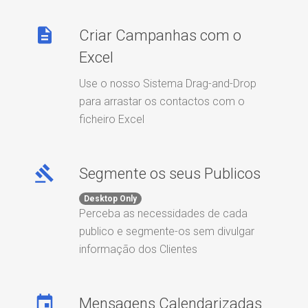
description
Criar Campanhas com o
Excel
Use o nosso Sistema Drag-and-Drop
para arrastar os contactos com o
ficheiro Excel
gavel
Segmente os seus Publicos
Desktop Only
Perceba as necessidades de cada
publico e segmente-os sem divulgar
informação dos Clientes
event
Mensagens Calendarizadas